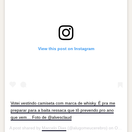
View this post on Instagram
Votei vestindo camiseta com marca de whisky. É pra me
preparar para a baita ressaca que tô prevendo pro ano
que vem… Foto de @alvesclaud
A post shared by
Marcelo Dias
(@alugomeucerebro) on
Oct 7, 2018 at 9:46am PDT