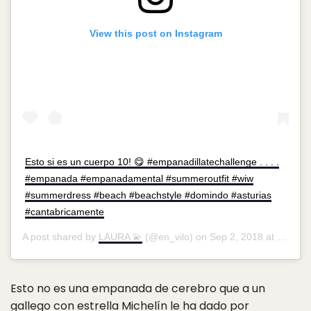
View this post on Instagram
Esto si es un cuerpo 10! 😋 #empanadillatechallenge . . . .
#empanada #empanadamental #summeroutfit #wiw
#summerdress #beach #beachstyle #domindo #asturias
#cantabricamente
A post shared by
LAURA 💫
(@en_vilo) on
Sep 2, 2018 at 8:37am PDT
Esto no es una empanada de cerebro que a un
gallego con estrella Michelín le ha dado por