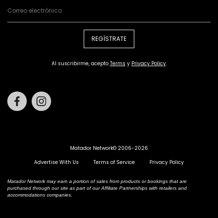
REGÍSTRATE
Al suscribirme, acepto
Terms
y
Privacy Policy
.
Facebook
Instagram
Matador Network© 2006-2026
Advertise With Us
Terms of Service
Privacy Policy
Matador Network may earn a portion of sales from products or bookings that are
purchased through our site as part of our Affiliate Partnerships with retailers and
accommodations companies.