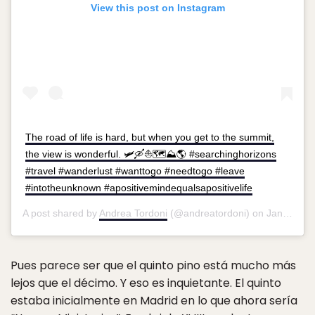
View this post on Instagram
The road of life is hard, but when you get to the summit,
the view is wonderful. 🛩🛶⛵️🗺⛰🌎 #searchinghorizons
#travel #wanderlust #wanttogo #needtogo #leave
#intotheunknown #apositivemindequalsapositivelife
A post shared by
Andrea Tordoni
(@andreatordoni) on
Jan 11, 2017 at 1:43am PST
Pues parece ser que el quinto pino está mucho más
lejos que el décimo. Y eso es inquietante. El quinto
estaba inicialmente en Madrid en lo que ahora sería