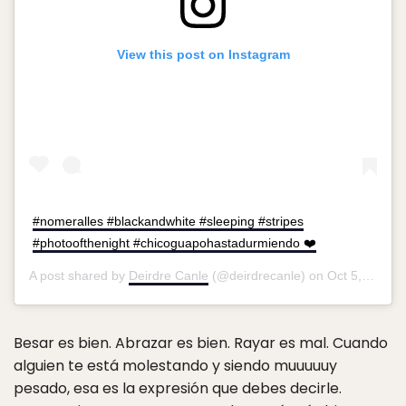
View this post on Instagram
#nomeralles #blackandwhite #sleeping #stripes
#photoofthenight #chicoguapohastadurmiendo ❤️
A post shared by
Deirdre Canle
(@deirdrecanle) on
Oct 5, 2016 at 6:15am PDT
Besar es bien. Abrazar es bien. Rayar es mal. Cuando
alguien te está molestando y siendo muuuuuy
pesado, esa es la expresión que debes decirle.