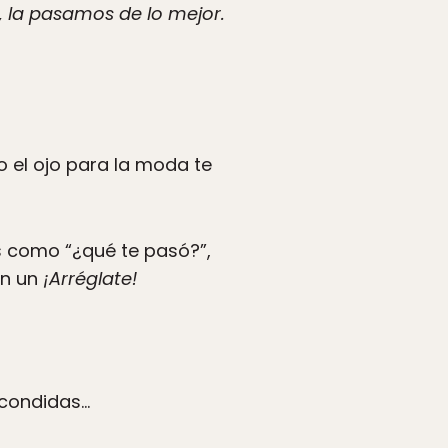
 la pasamos de lo mejor.
o el ojo para la moda te
as como “¿qué te pasó?”,
on un
¡Arréglate!
scondidas…