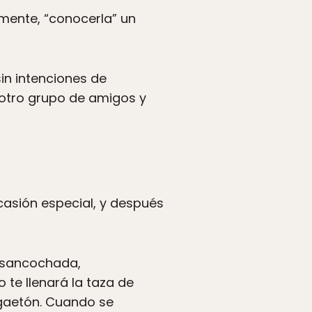
amente, “conocerla” un
sin intenciones de
 otro grupo de amigos y
casión especial, y después
a sancochada,
o te llenará la taza de
ggaetón. Cuando se