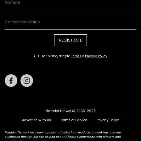
REGÍSTRATE
Al suscribirme, acepto
Terms
y
Privacy Policy
.
Facebook
Instagram
Matador Network© 2006-2026
Advertise With Us
Terms of Service
Privacy Policy
Matador Network may earn a portion of sales from products or bookings that are
purchased through our site as part of our Affiliate Partnerships with retailers and