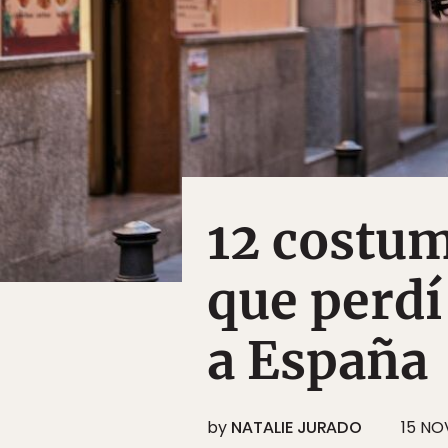
12 costu
que perd
a España
by
NATALIE JURADO
15 NO