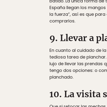
batido. La única forma de ti
España llegan los mangos 
la fuerza”, así es que pa
comprarlos.
9. Llevar a pl
En cuanto al cuidado de l
tediosa tarea de planchar.
lujo de llevar las prendas 
tengo dos opciones: o com
planchado.
10. La visita 
Que si retocar las mechas, 