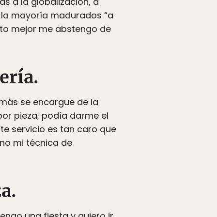
as a la globalización, a
y la mayoría madurados “a
cito mejor me abstengo de
ería.
 más se encargue de la
por pieza, podía darme el
ste servicio es tan caro que
no mi técnica de
a.
tengo una fiesta y quiero ir