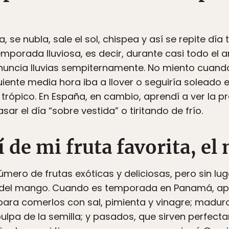
se nubla, sale el sol, chispea y así se repite día
porada lluviosa, es decir, durante casi todo el 
anuncia lluvias sempiternamente. No miento cuan
guiente media hora iba a llover o seguiría soleado
el trópico. En España, en cambio, aprendí a ver la 
sar el día “sobre vestida” o tiritando de frío.
 de mi fruta favorita, el
número de frutas exóticas y deliciosas, pero sin l
 del mango. Cuando es temporada en Panamá, a
para comerlos con sal, pimienta y vinagre; madur
 pulpa de la semilla; y pasados, que sirven perfec