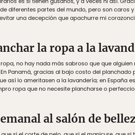
rarlos es si tienen gusanos, y a veces ni así. Graci
de diferentes partes del mundo, pero son caros 
ra evitar una decepción que apachurre mi corazon
anchar la ropa a la lavand
a ropa, no hay nada más sabroso que que alguien
 En Panamá, gracias al bajo costo del planchado 
que así lo ameritasen a la lavandería; en España e
pro ropa que no necesite plancharse o perfeccio
semanal al salón de bellez
que si el corte de pelo, que si el manicure, que si 