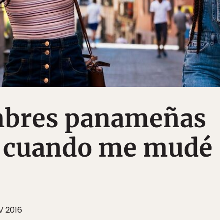
mbres panameñas
í cuando me mudé
V 2016