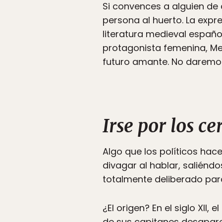
Si convences a alguien de
persona al huerto. La expr
literatura medieval español
protagonista femenina, Me
futuro amante. No daremo
Irse por los c
Algo que los políticos hac
divagar al hablar, saliénd
totalmente deliberado par
¿El origen? En el siglo XII,
de sus capitanes desapare