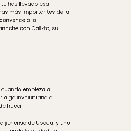
te has llevado esa
obras más importantes de la
, convence a la
anoche con Calixto, su
da cuando empieza a
 algo involuntario o
de hacer.
dad jienense de Úbeda, y uno
ó cuando la ciudad ya