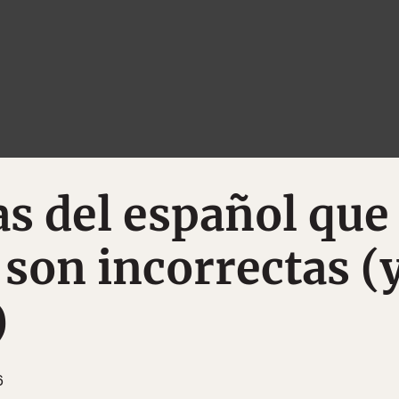
as del español que
 son incorrectas (
)
6