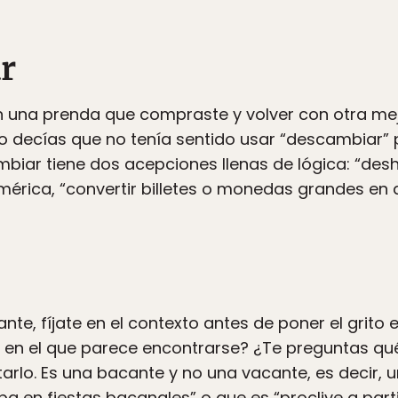
r
con una prenda que compraste y volver con otra mej
o decías que no tenía sentido usar “descambiar” p
mbiar tiene dos acepciones llenas de lógica: “des
érica, “convertir billetes o monedas grandes en
nte, fíjate en el contexto antes de poner el grito e
 en el que parece encontrarse? ¿Te preguntas qué
tarlo. Es una bacante y no una vacante, es decir, 
a en fiestas bacanales” o que es “proclive a partic