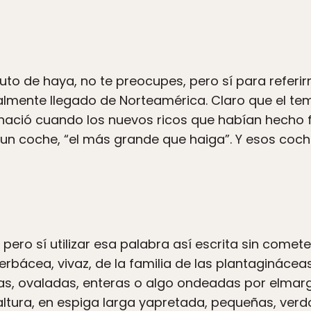
uto de haya, no te preocupes, pero sí para referi
lmente llegado de Norteamérica. Claro que el te
r: nació cuando los nuevos ricos que habían hecho
n coche, “el más grande que haiga”. Y esos coche
 pero sí utilizar esa palabra así escrita sin comete
rbácea, vivaz, de la familia de las plantagináceas
as, ovaladas, enteras o algo ondeadas por elmarg
ltura, en espiga larga yapretada, pequeñas, verdo