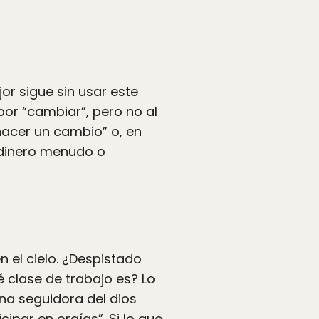
or sigue sin usar este
or “cambiar”, pero no al
hacer un cambio” o, en
 dinero menudo o
n el cielo. ¿Despistado
 clase de trabajo es? Lo
una seguidora del dios
ipar en orgías”. Si lo que