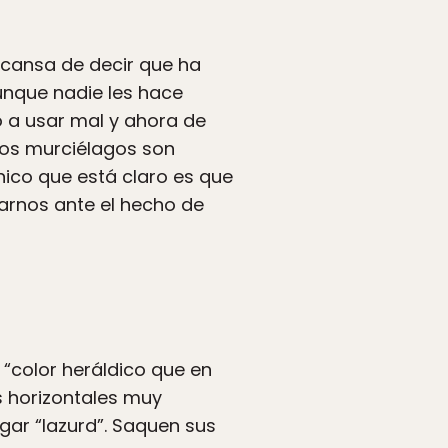
 cansa de decir que ha
unque nadie les hace
ó a usar mal y ahora de
Los murciélagos son
único que está claro es que
arnos ante el hecho de
 “color heráldico que en
s horizontales muy
lgar “lazurd”. Saquen sus