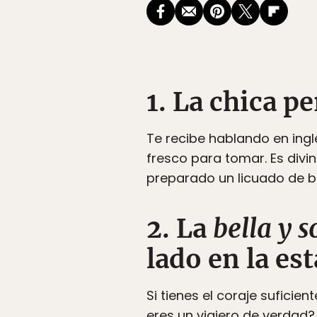
1. La chica p
Te recibe hablando en ing
fresco para tomar. Es divin
preparado un licuado de ba
2. La
bella y 
lado en la es
Si tienes el coraje suficie
eres un viajero de verdad?