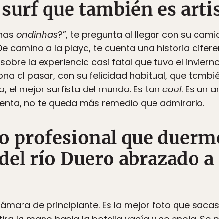
e surf que también es arti
enas
ondinhas
?”, te pregunta al llegar con su ca
 De camino a la playa, te cuenta una historia dif
ta sobre la experiencia casi fatal que tuvo el invie
ona al pasar, con su felicidad habitual, que tambi
 el mejor surfista del mundo. Es tan
cool
. Es un a
cuenta, no te queda más remedio que admirarlo.
fo profesional que duerm
del río Duero abrazado a 
ámara de principiante. Es la mejor foto que sacas 
ira la mano hacia la botella vacía y se enoja. Se 