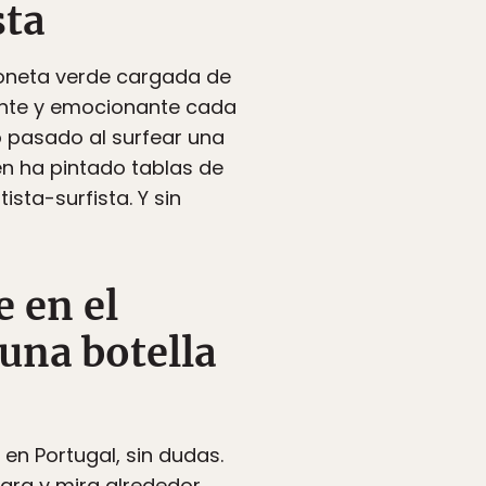
sta
mioneta verde cargada de
erente y emocionante cada
rno pasado al surfear una
én ha pintado tablas de
rtista-surfista. Y sin
e en el
una botella
en Portugal, sin dudas.
para y mira alrededor.