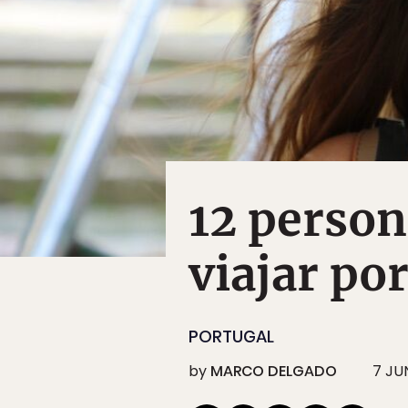
12 person
viajar po
PORTUGAL
by
MARCO DELGADO
7 JU