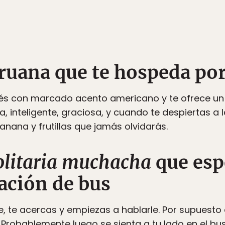
eruana que te hospeda po
lés con marcado acento americano y te ofrece un
a, inteligente, graciosa, y cuando te despiertas a
nana y frutillas que jamás olvidarás.
solitaria muchacha
que esp
tación de bus
nte, te acercas y empiezas a hablarle. Por supuesto
 Probablemente luego se sienta a tu lado en el bus