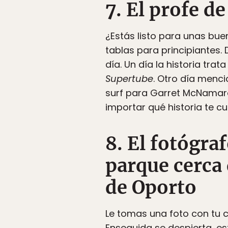
7. El profe d
¿Estás listo para unas bu
tablas para principiantes.
día. Un día la historia tra
Supertube
. Otro día menci
surf para Garret McNamara,
importar qué historia te 
8. El fotógra
parque cerca 
de Oporto
Le tomas una foto con tu c
Enseguida se despierta, est