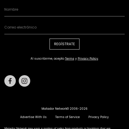
REGÍSTRATE
Al suscribirme, acepto
Terms
y
Privacy Policy
.
Facebook
Instagram
Matador Network© 2006-2026
Advertise With Us
Terms of Service
Privacy Policy
Matador Network may earn a portion of sales from products or bookings that are