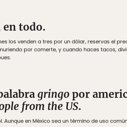
 en todo.
es los venden a tres por un dólar, reservas el pre
muriendo por comerte, y cuando haces tacos, div
pues.
 palabra
gringo
por ameri
ople from the US
.
. Aunque en México sea un término de uso común