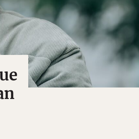
que
an