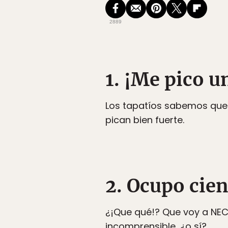
2889
1. ¡Me pico u
Los tapatíos sabemos que e
pican bien fuerte.
2. Ocupo cien
¿¡Que qué!? Que voy a NEC
incomprensible, ¿o sí?