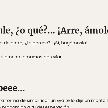
ule, ¿o qué?… ¡Arre, ámol
s de antro, ¿te parece?… ¡Sí, hagámoslo!
cillamente amamos abreviar.
Sabeee…
 forma de simplificar un «ya te lo dije un montó
 en proporción a tu desesperación.