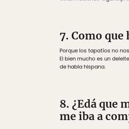
7. Como que 
Porque los tapatíos no n
El bien mucho es un deleit
de habla hispana.
8. ¿Edá que 
me iba a com