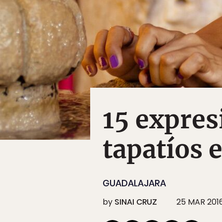
15 expres
tapatíos
GUADALAJARA
by
SINAI CRUZ
25 MAR 201