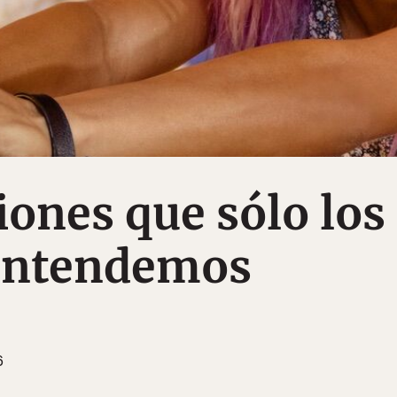
iones que sólo los
 entendemos
6