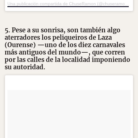
Una publicación compartida de ChuseRamon (@chuseramon)
el
9
5. Pese a su sonrisa, son también algo
aterradores los peliqueiros de Laza
(Ourense) —uno de los diez carnavales
más antiguos del mundo—, que corren
por las calles de la localidad imponiendo
su autoridad.