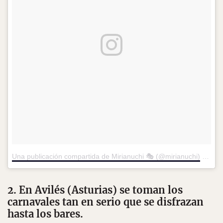
Una publicación compartida de Mirianuchi 🎭 (@mirianuchi)
el
24 d
2. En Avilés (Asturias) se toman los
carnavales tan en serio que se disfrazan
hasta los bares.