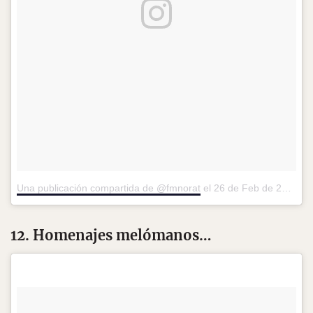
Una publicación compartida de @fmnorat
el
26 de Feb de 2017 a la(s) 7:33 PST
12. Homenajes melómanos…