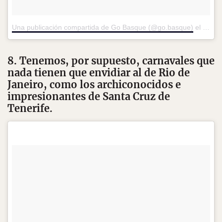
Una publicación compartida de Go Basque (@go.basque)
el
8 de 
8. Tenemos, por supuesto, carnavales que
nada tienen que envidiar al de Rio de
Janeiro, como los archiconocidos e
impresionantes de Santa Cruz de
Tenerife.