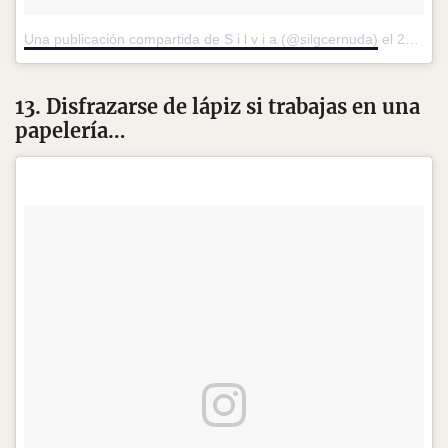
Una publicación compartida de S i l v i a (@silgcernuda)
el
25 de Feb de 2017 a la(s) 12:50 PST
13. Disfrazarse de lápiz si trabajas en una
papelería…