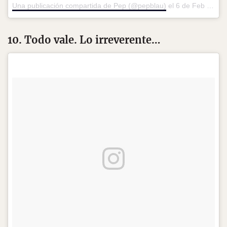
Una publicación compartida de Pep (@pepblau)
el
6 de Feb de 2016 a la(s) 7:50 PST
10. Todo vale. Lo irreverente…