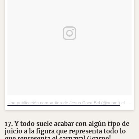
Una publicación compartida de Jesus Coca Bel (@xusmi)
el
25 de 
17. Y todo suele acabar con algún tipo de
juicio a la figura que representa todo lo
que representa el carnaval (¡carne!