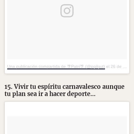
Una publicación compartida de 🌴Patri🌴 (@pgilgut)
el
26 de Feb de 2017 a la(s) 11:24 PST
15. Vivir tu espíritu carnavalesco aunque
tu plan sea ir a hacer deporte…