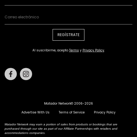
REGÍSTRATE
Al suscribirme, acepto
Terms
y
Privacy Policy
.
Facebook
Instagram
Matador Network© 2006-2026
Advertise With Us
Terms of Service
Privacy Policy
Matador Network may earn a portion of sales from products or bookings that are
purchased through our site as part of our Affiliate Partnerships with retailers and
accommodations companies.