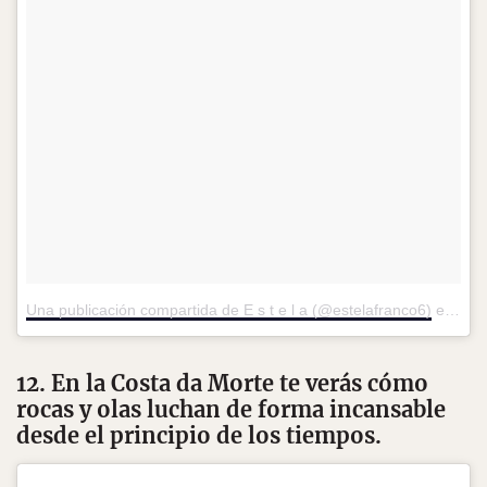
Una publicación compartida de E s t e l a (@estelafranco6)
el
17 d
12. En la Costa da Morte te verás cómo
rocas y olas luchan de forma incansable
desde el principio de los tiempos.