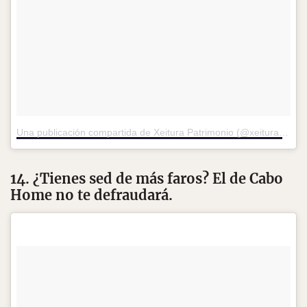
Una publicación compartida de Xeitura Patrimonio (@xeitura)
el
11
14. ¿Tienes sed de más faros? El de Cabo
Home no te defraudará.