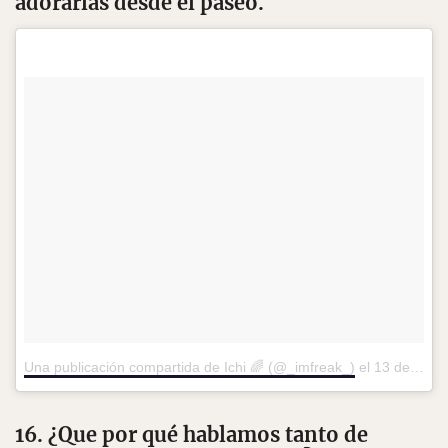
adorarlas desde el paseo.
Una publicación compartida de Ichi 🌈 (@_imfreak_)
el
13 de Ago de 2016 a la(s) 6:54 PDT
16. ¿Que por qué hablamos tanto de