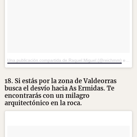
Una publicación compartida de Raquel Miguel (@reichmm)
el
2 de
18. Si estás por la zona de Valdeorras
busca el desvío hacia As Ermidas. Te
encontrarás con un milagro
arquitectónico en la roca.