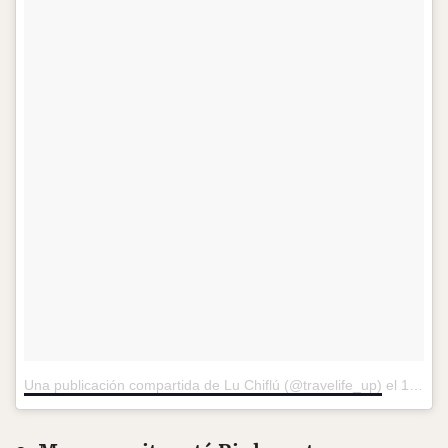
Una publicación compartida de Lu Chiflú (@travelife_up)
el
16 de Mar de 2017 a la(s) 9:55 PDT