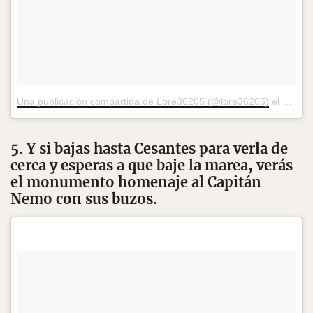
Una publicación compartida de Lore36205 (@lore36205)
el
27 de 
5. Y si bajas hasta Cesantes para verla de
cerca y esperas a que baje la marea, verás
el monumento homenaje al Capitán
Nemo con sus buzos.