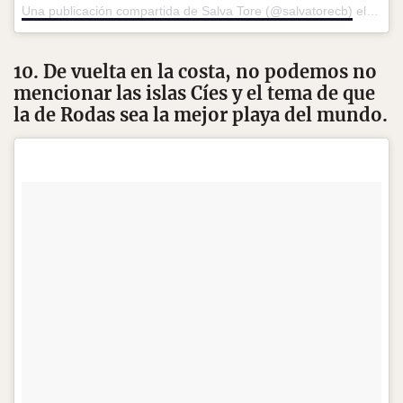
Una publicación compartida de Salva Tore (@salvatorecb)
el
10 de
10. De vuelta en la costa, no podemos no
mencionar las islas Cíes y el tema de que
la de Rodas sea la mejor playa del mundo.