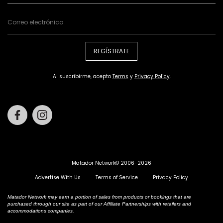
REGÍSTRATE
Al suscribirme, acepto
Terms
y
Privacy Policy
.
Facebook
Instagram
Matador Network© 2006-2026
Advertise With Us
Terms of Service
Privacy Policy
Matador Network may earn a portion of sales from products or bookings that are
purchased through our site as part of our Affiliate Partnerships with retailers and
accommodations companies.