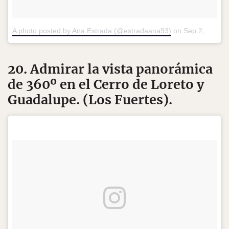
A photo posted by Ana Estrada (@estradaana93)
on
Sep 2, 2016 at 3:51pm PDT
20. Admirar la vista panorámica
de 360º en el Cerro de Loreto y
Guadalupe. (Los Fuertes).