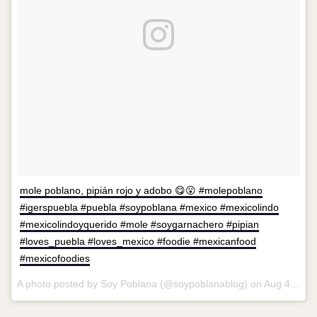
mole poblano, pipián rojo y adobo 😋😮 #molepoblano
#igerspuebla #puebla #soypoblana #mexico #mexicolindo
#mexicolindoyquerido #mole #soygarnachero #pipian
#loves_puebla #loves_mexico #foodie #mexicanfood
#mexicofoodies
A photo posted by Soy Poblana (@soypoblanablog) on
Aug 4, 2016 at 1:44pm PDT