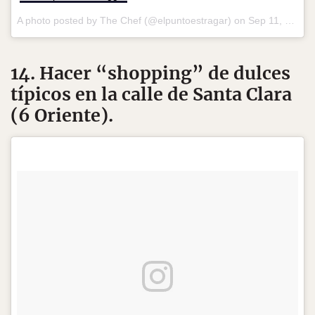
A photo posted by The Chef (@elpuntoestragar) on
Sep 11, 2016 at 12:04pm PDT
14. Hacer “shopping” de dulces
típicos en la calle de Santa Clara
(6 Oriente).