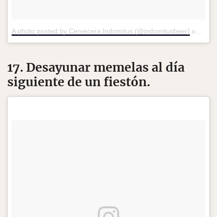
A photo posted by Cervecera Indomitus (@indomitusbeer)
on
Aug 
17. Desayunar memelas al día
siguiente de un fiestón.