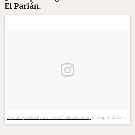
El Parián.
A photo posted by L o l i t a (@eledelefante)
on
Sep 8, 2015 at 8:06pm PDT