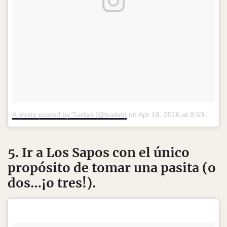
A photo posted by Tuxlan (@tuxlan)
on
Apr 18, 2016 at 8:59am PDT
5. Ir a Los Sapos con el único
propósito de tomar una pasita (o
dos…¡o tres!).