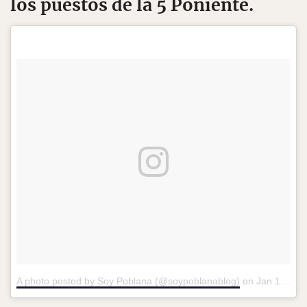
los puestos de la 5 Poniente.
A photo posted by Soy Poblana (@soypoblanablog)
on
Jan 16, 2016 at 4:31pm PST