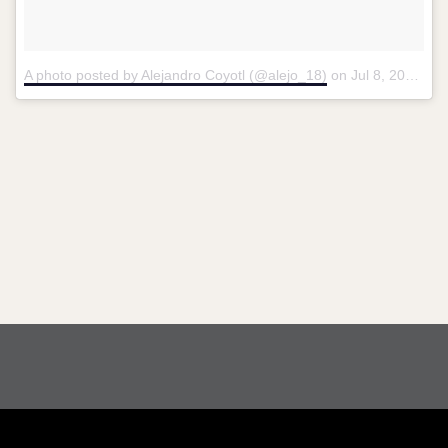
A photo posted by Alejandro Coyotl (@alejo_18)
on
Jul 8, 2016 at 1:14pm PDT