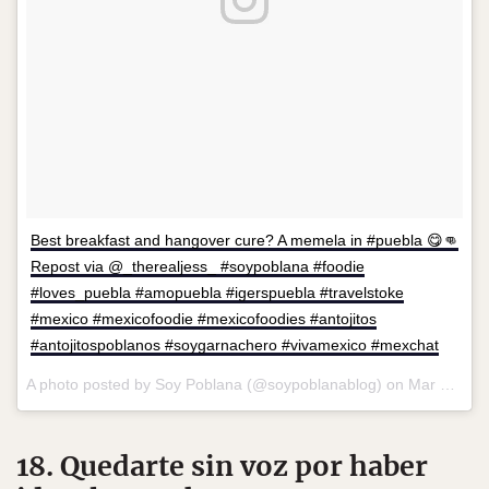
Best breakfast and hangover cure? A memela in #puebla 😋👊
Repost via @_therealjess_ #soypoblana #foodie
#loves_puebla #amopuebla #igerspuebla #travelstoke
#mexico #mexicofoodie #mexicofoodies #antojitos
#antojitospoblanos #soygarnachero #vivamexico #mexchat
A photo posted by Soy Poblana (@soypoblanablog) on
Mar 3, 2016 at 1:08pm PST
18. Quedarte sin voz por haber