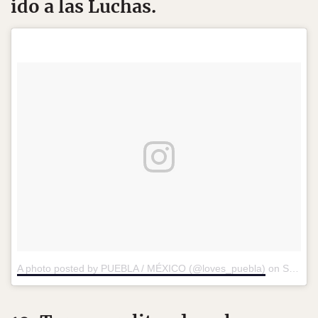
ido a las Luchas.
A photo posted by PUEBLA / MÉXICO (@loves_puebla)
on
Sep 12, 2016 at 8:24pm PDT