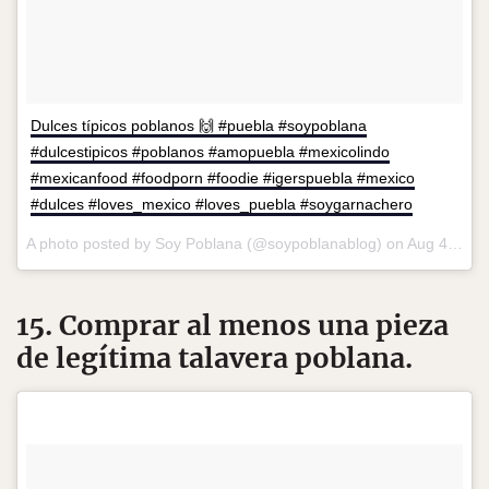
Dulces típicos poblanos 🙌 #puebla #soypoblana
#dulcestipicos #poblanos #amopuebla #mexicolindo
#mexicanfood #foodporn #foodie #igerspuebla #mexico
#dulces #loves_mexico #loves_puebla #soygarnachero
A photo posted by Soy Poblana (@soypoblanablog) on
Aug 4, 2016 at 8:59pm PDT
15. Comprar al menos una pieza
de legítima talavera poblana.