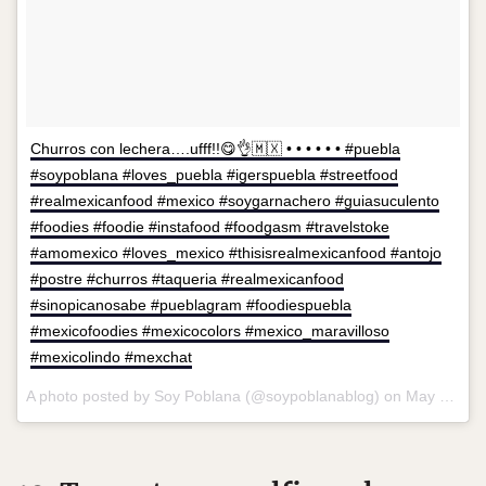
Churros con lechera….ufff!!😋👌🇲🇽 • • • • • • #puebla
#soypoblana #loves_puebla #igerspuebla #streetfood
#realmexicanfood #mexico #soygarnachero #guiasuculento
#foodies #foodie #instafood #foodgasm #travelstoke
#amomexico #loves_mexico #thisisrealmexicanfood #antojo
#postre #churros #taqueria #realmexicanfood
#sinopicanosabe #pueblagram #foodiespuebla
#mexicofoodies #mexicocolors #mexico_maravilloso
#mexicolindo #mexchat
A photo posted by Soy Poblana (@soypoblanablog) on
May 19, 2016 at 5:02pm PDT