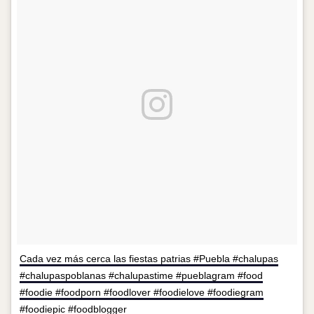
Cada vez más cerca las fiestas patrias #Puebla #chalupas
#chalupaspoblanas #chalupastime #pueblagram #food
#foodie #foodporn #foodlover #foodielove #foodiegram
#foodiepic #foodblogger