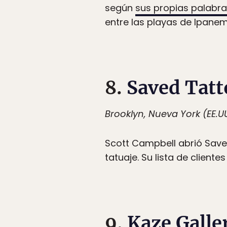
según
sus propias palabr
entre las playas de Ipan
8.
Saved Tatt
Brooklyn, Nueva York (EE.U
Scott Campbell abrió Saved
tatuaje. Su lista de client
9.
Kaze Galle