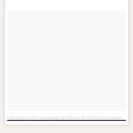
Una publicación compartida de Alfonso Ruiz Pérez (@ruizperezalfonso)