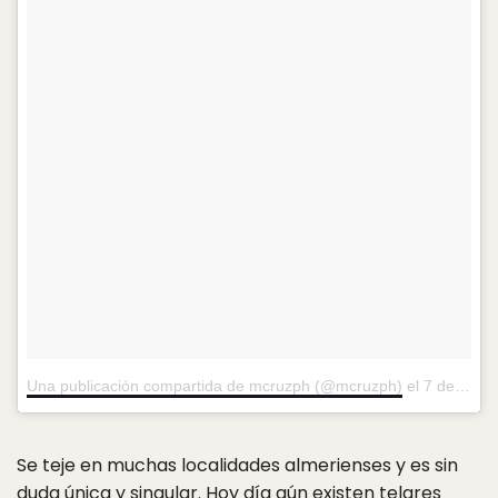
Una publicación compartida de mcruzph (@mcruzph)
el
7 de Mar de 2017 a la(s) 12:48 PST
Se teje en muchas localidades almerienses y es sin
duda única y singular. Hoy día aún existen telares