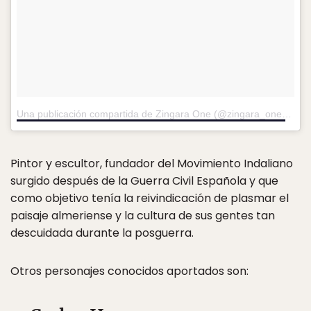
Una publicación compartida de Zingara One (@zingara_one)
el
24
Pintor y escultor, fundador del Movimiento Indaliano
surgido después de la Guerra Civil Española y que
como objetivo tenía la reivindicación de plasmar el
paisaje almeriense y la cultura de sus gentes tan
descuidada durante la posguerra.
Otros personajes conocidos aportados son: