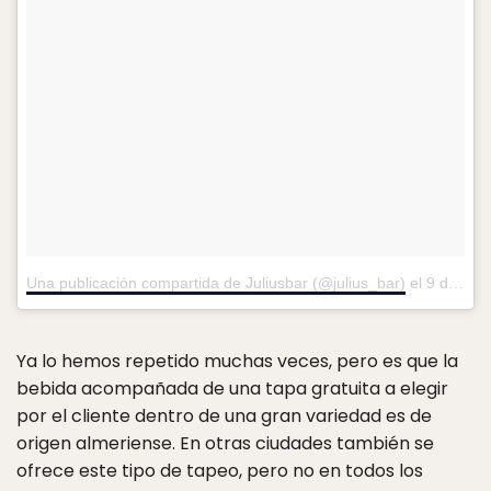
Una publicación compartida de Juliusbar (@julius_bar)
el
9 de Dic de 2015 a la(s) 7:15 PST
Ya lo hemos repetido muchas veces, pero es que la
bebida acompañada de una tapa gratuita a elegir
por el cliente dentro de una gran variedad es de
origen almeriense. En otras ciudades también se
ofrece este tipo de tapeo, pero no en todos los