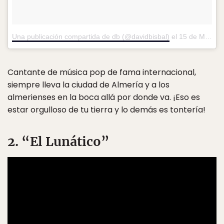
Una publicación compartida de db (@davidbisbal)
el
15 de Mar de 2017 a la(s) 7:04 PDT
Cantante de música pop de fama internacional,
siempre lleva la ciudad de Almería y a los
almerienses en la boca allá por donde va. ¡Eso es
estar orgulloso de tu tierra y lo demás es tontería!
2. “El Lunático”