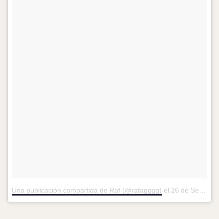
Una publicación compartida de Raf (@rafagggg)
el
26 de Sep de 2015 a la(s) 9:11 PDT