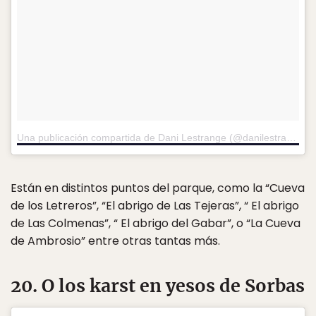
Una publicación compartida de Dani Lestrange (@danilestrange)
e
Están en distintos puntos del parque, como la “Cueva
de los Letreros”, “El abrigo de Las Tejeras”, “ El abrigo
de Las Colmenas”, “ El abrigo del Gabar”, o “La Cueva
de Ambrosio” entre otras tantas más.
20. O los karst en yesos de Sorbas