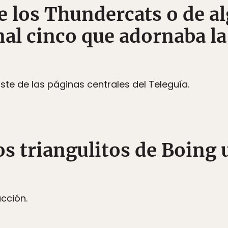
de los Thundercats o de a
nal cinco que adornaba la
te de las páginas centrales del Teleguía.
os triangulitos de Boing 
ucción.