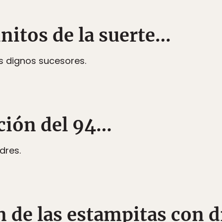
hinitos de la suerte…
s dignos sucesores.
ación del 94…
dres.
n de las estampitas con d