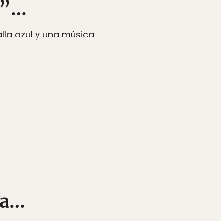
s”…
lla azul y una música
uca…