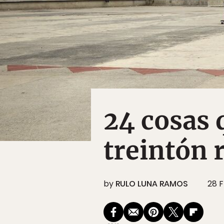
24 cosas 
treintón 
by
RULO LUNA RAMOS
28 F