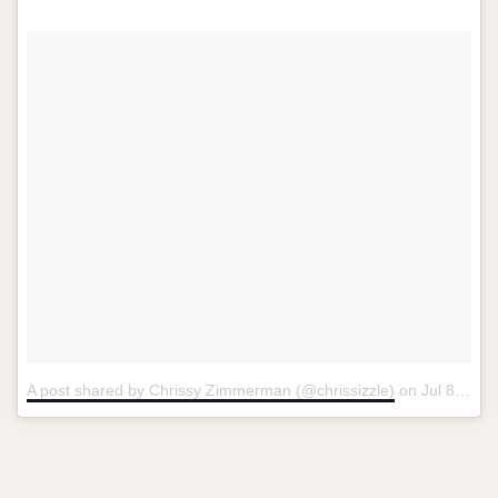
A post shared by Chrissy Zimmerman (@chrissizzle)
on
Jul 8, 2017 at 8:10pm PDT