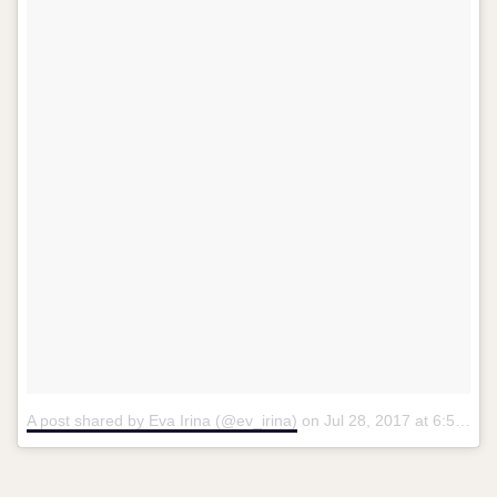
A post shared by Eva Irina (@ev_irina)
on
Jul 28, 2017 at 6:51am PDT