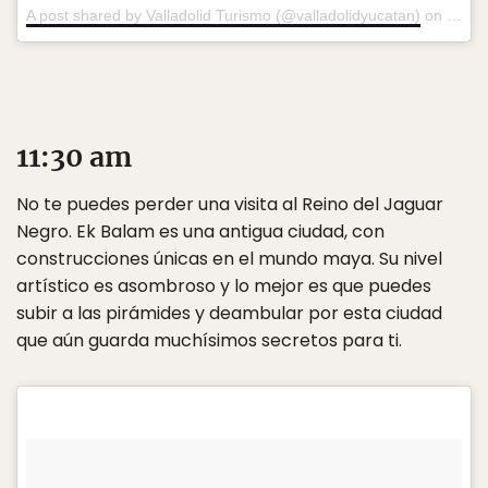
A post shared by Valladolid Turismo (@valladolidyucatan)
on
Dec 1
11:30 am
No te puedes perder una visita al Reino del Jaguar
Negro. Ek Balam es una antigua ciudad, con
construcciones únicas en el mundo maya. Su nivel
artístico es asombroso y lo mejor es que puedes
subir a las pirámides y deambular por esta ciudad
que aún guarda muchísimos secretos para ti.