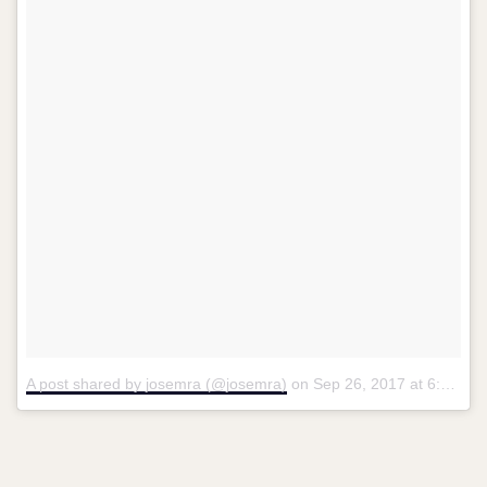
A post shared by josemra (@josemra)
on
Sep 26, 2017 at 6:33am PDT