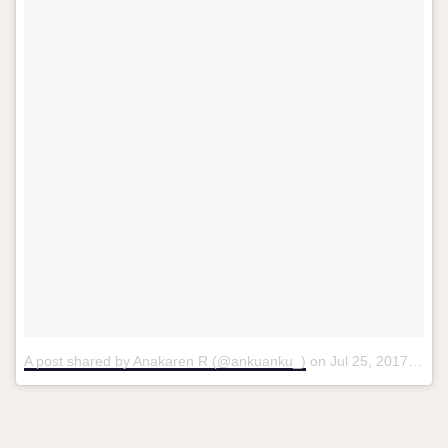
A post shared by Anakaren R (@ankuanku_)
on
Jul 25, 2017 at 4:02pm PDT