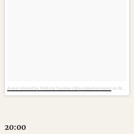
A post shared by Disfruta Yucatan (@yucatanhermoso)
on
Mar 24, 2017 at 3:02pm PDT
20:00