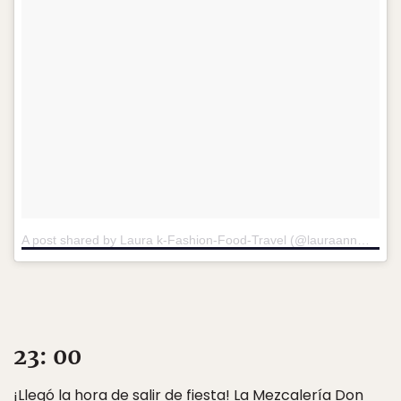
A post shared by Laura k-Fashion-Food-Travel (@lauraannmagee85)
23: 00
¡Llegó la hora de salir de fiesta! La
Mezcalería Don