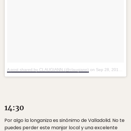
A post shared by CLAUGIANN (@claugiann)
on
Sep 28, 2017 at 2:48pm PDT
14:30
Por algo la longaniza es sinónimo de Valladolid. No te
puedes perder este manjar local y una excelente