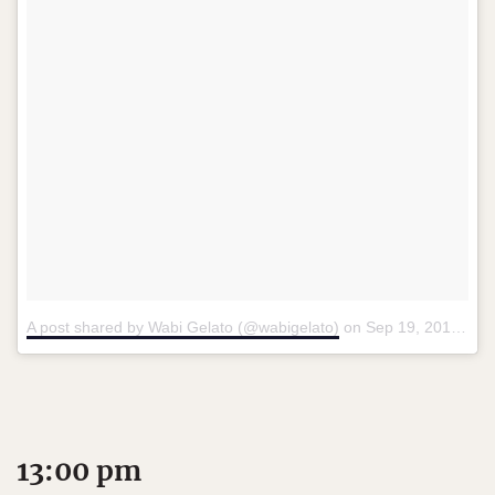
A post shared by Wabi Gelato (@wabigelato)
on
Sep 19, 2017 at 11:53am PDT
13:00 pm