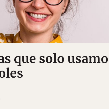
as que solo usamo
oles
9