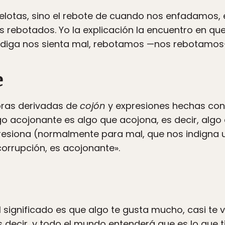
s pelotas, sino el rebote de cuando nos enfadamos,
 rebotados. Yo la explicación la encuentro en q
 diga nos sienta mal, rebotamos —nos rebotamos
e
abras derivadas de
cojón
y expresiones hechas con
go acojonante es algo que acojona, es decir, alg
esiona (normalmente para mal, que nos indigna 
 corrupción, es acojonante».
el significado es que algo te gusta mucho, casi te v
s decir, y todo el mundo entenderá que es lo que t