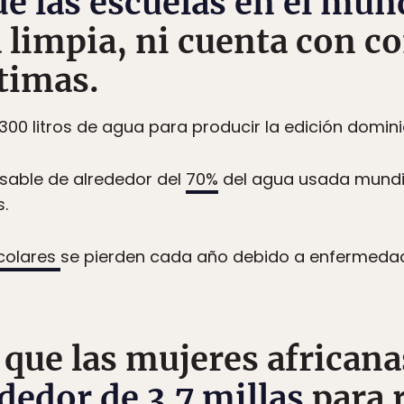
de las escuelas en el mu
 limpia, ni cuenta con c
timas.
e 300 litros de agua para producir la edición domini
onsable de alrededor del
70%
del agua usada mundia
.
scolares
se pierden cada año debido a enfermedad
a que las mujeres africana
dedor de 3.7 millas
para 