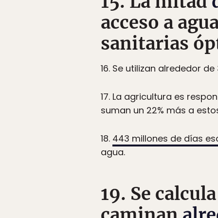
15. La mitad
acceso a agua
sanitarias óp
16. Se utilizan alrededor d
17. La agricultura es resp
suman un 22% más a estos
18.
443 millones de días e
agua.
19. Se calcul
caminan
alre