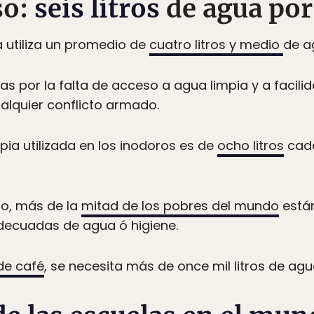
so:
seis litros
de agua por
 utiliza un promedio de
cuatro litros y medio
de a
das por la falta de acceso a agua limpia y a facili
alquier conflicto armado.
pia utilizada en los inodoros es de
ocho litros
cada
do, más de la
mitad de los pobres del mundo
está
adecuadas de agua ó higiene.
 de café
, se necesita más de once mil litros de agu