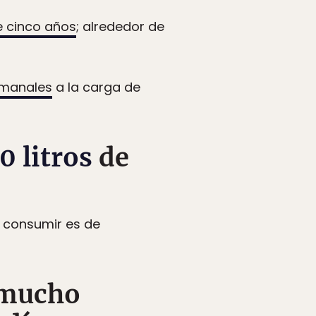
e cinco años
; alrededor de
emanales
a la carga de
0 litros
de
y consumir es de
 mucho