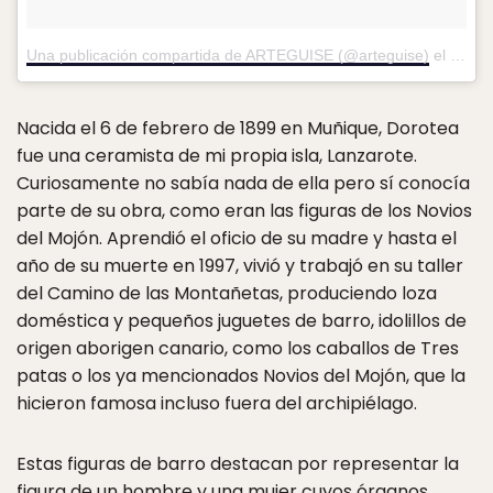
Una publicación compartida de ARTEGUISE (@arteguise)
el
Feb 1
Nacida el 6 de febrero de 1899 en Muñique, Dorotea
fue una ceramista de mi propia isla, Lanzarote.
Curiosamente no sabía nada de ella pero sí conocía
parte de su obra, como eran las figuras de los Novios
del Mojón. Aprendió el oficio de su madre y hasta el
año de su muerte en 1997, vivió y trabajó en su taller
del Camino de las Montañetas, produciendo loza
doméstica y pequeños juguetes de barro, idolillos de
origen aborigen canario, como los caballos de Tres
patas o los ya mencionados Novios del Mojón, que la
hicieron famosa incluso fuera del archipiélago.
Estas figuras de barro destacan por representar la
figura de un hombre y una mujer cuyos órganos