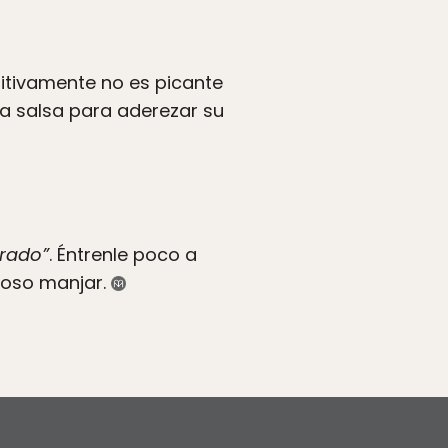
itivamente no es picante
na salsa para aderezar su
orado”
. Éntrenle poco a
ioso manjar.