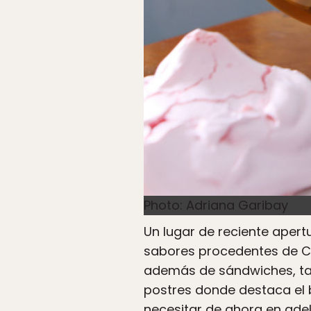
Photo: Adriana Garibay
Un lugar de reciente aper
sabores procedentes de Ch
además de sándwiches, ta
postres donde destaca el 
necesitar de ahora en ade