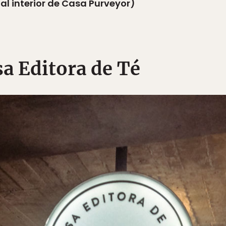
l interior de Casa Purveyor)
a Editora de Té