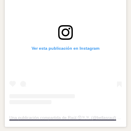
Ver esta publicación en Instagram
Una publicación compartida de Raúl 😚🏃🏃 (@bellasraul)
el
15 E