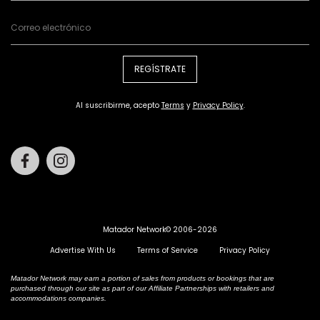
REGÍSTRATE
Al suscribirme, acepto
Terms
y
Privacy Policy
.
Facebook
Instagram
Matador Network© 2006-2026
Advertise With Us
Terms of Service
Privacy Policy
Matador Network may earn a portion of sales from products or bookings that are
purchased through our site as part of our Affiliate Partnerships with retailers and
accommodations companies.