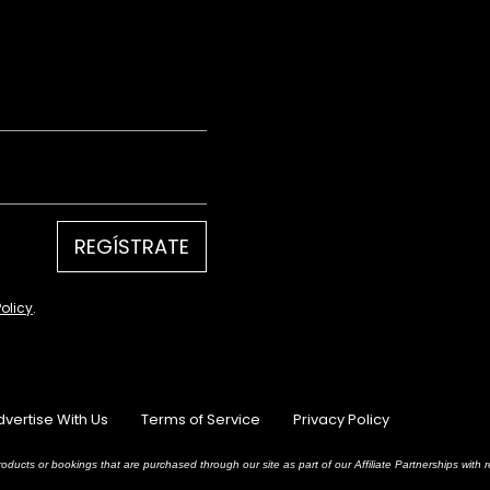
REGÍSTRATE
Policy
.
dvertise With Us
Terms of Service
Privacy Policy
oducts or bookings that are purchased through our site as part of our Affiliate Partnerships wit