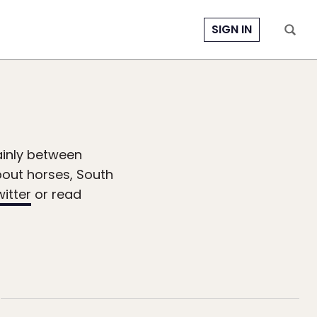
SIGN IN
ainly between
bout horses, South
itter
or read