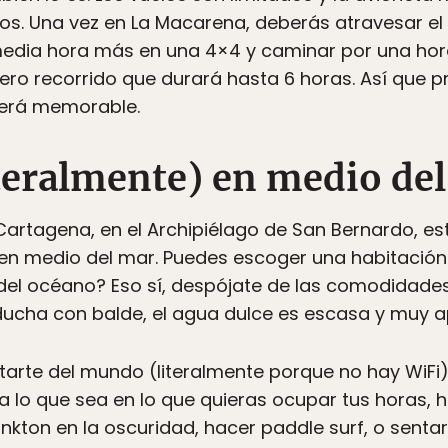
ros. Una vez en La Macarena, deberás atravesar e
media hora más en una 4×4 y caminar por una hora 
dero recorrido que durará hasta 6 horas. Así que 
será memorable.
teralmente) en medio del
Cartagena, en el Archipiélago de San Bernardo, es
 en medio del mar. Puedes escoger una habitación
l océano? Eso sí, despójate de las comodidades
 ducha con balde, el agua dulce es escasa y muy a
rte del mundo (literalmente porque no hay WiFi)
ea lo que sea en lo que quieras ocupar tus horas, 
lankton en la oscuridad, hacer paddle surf, o sentart