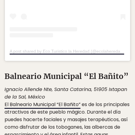
A post shared by Eco Turistico la Heredad (@ecolaheredad)
on
J
Balneario Municipal “El Bañito”
Ignacio Allende Nte, Santa Catarina, 51905 Ixtapan
de la Sal, México
El Balneario Municipal “El Bañito”
es de los principales
atractivos de este pueblo mágico. Durante el día
puedes hacerte faciales y masajes terapéuticos, así
como disfrutar de los toboganes, las albercas de
esparcimiento y el área infantil. Estas aguas