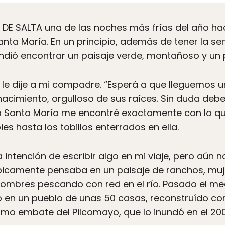
DE SALTA una de las noches más frías del año ha
ta María. En un principio, además de tener la se
ndió encontrar un paisaje verde, montañoso y un 
”, le dije a mi compadre. “Esperá a que lleguemos
acimiento, orgulloso de sus raíces. Sin duda deb
 a Santa María me encontré exactamente con lo qu
ies hasta los tobillos enterrados en ella.
la intención de escribir algo en mi viaje, pero aún 
ípicamente pensaba en un paisaje de ranchos, muj
 hombres pescando con red en el río. Pasado el m
o en un pueblo de unas 50 casas, reconstruído con
timo embate del Pilcomayo, que lo inundó en el 20