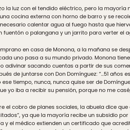
 la luz con el tendido eléctrico, pero la mayoría 
n una cocina externa con horno de barro y se recol
es necesario calentar agua al fuego hasta que hierv
n fuentón o palangana y un jarrito para verter el 
emprano en casa de Monona, a la mañana se despie
 cada uno pasa a su mundo privado. Monona tien
do adivinar sacando cuentas a partir de sus comen
pués de juntarse con Don Domínguez: “…51 años es
 ese tiempo, nunca, nunca quise ser de Domínguez
ue yo iba a recibir su pensión, porque no me casé,
 el cobro de planes sociales, la abuela dice que
tados”, ya que la mayoría recibe un subsidio por in
icía y el médico extienden un certificado que acredi