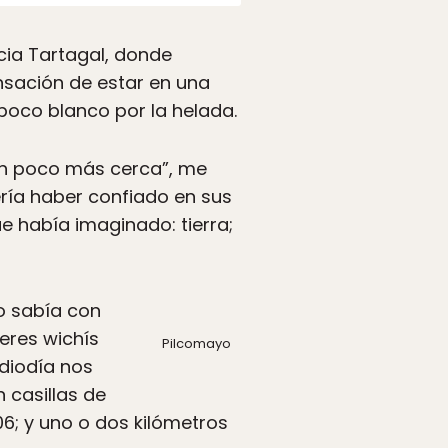
cia Tartagal, donde
nsación de estar en una
poco blanco por la helada.
 un poco más cerca”, me
ería haber confiado en sus
e había imaginado: tierra;
no sabía con
eres wichís
Pilcomayo
ediodía nos
 casillas de
06; y uno o dos kilómetros