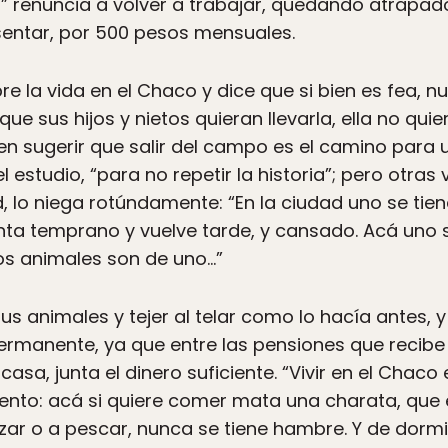
o” renuncia a volver a trabajar, quedando atrapado
entar, por 500 pesos mensuales.
bre la vida en el Chaco y dice que si bien es fea,
e sus hijos y nietos quieran llevarla, ella no quier
en sugerir que salir del campo es el camino para 
l estudio, “para no repetir la historia”; pero otra
dad, lo niega rotúndamente: “En la ciudad uno se tie
anta temprano y vuelve tarde, y cansado. Acá uno 
 los animales son de uno…”
s animales y tejer al telar como lo hacía antes, 
manente, ya que entre las pensiones que recibe y
sa, junta el dinero suficiente. “Vivir en el Chaco
imento: acá si quiere comer mata una charata, que 
zar o a pescar, nunca se tiene hambre. Y de dormir