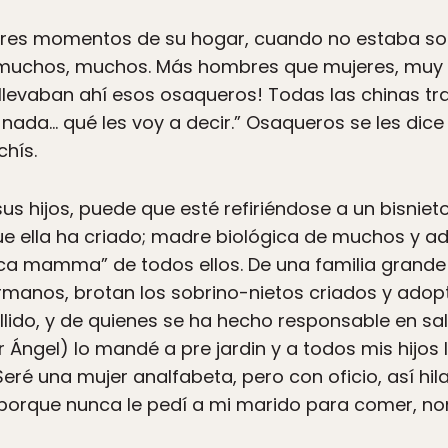
res momentos de su hogar, cuando no estaba sol
n muchos, muchos. Más hombres que mujeres, muy
o llevaban ahí esos osaqueros! Todas las chinas t
nada… qué les voy a decir.” Osaqueros se les dice 
hís.
s hijos, puede que esté refiriéndose a un bisnieto,
que ella ha criado; madre biológica de muchos y a
nica mamma” de todos ellos. De una familia grand
rmanos, brotan los sobrino-nietos criados y ado
ellido, y de quienes se ha hecho responsable en s
por Ángel) lo mandé a pre jardin y a todos mis hij
eré una mujer analfabeta, pero con oficio, así hilan
 porque nunca le pedí a mi marido para comer, n