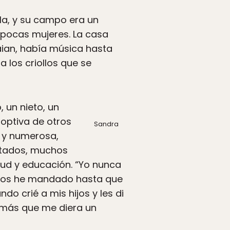
a, y su campo era un
 pocas mujeres. La casa
raian, había música hasta
a los criollos que se
 un nieto, un
doptiva de otros
Sandra
e y numerosa,
ptados, muchos
alud y educación. “Yo nunca
os los he mandado hasta que
do crié a mis hijos y les di
omás que me diera un