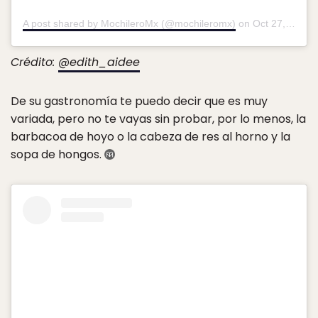
A post shared by MochileroMx (@mochileromx)
on
Oct 27, 2017 at 8:17pm PDT
Crédito:
@edith_aidee
De su gastronomía te puedo decir que es muy
variada, pero no te vayas sin probar, por lo menos, la
barbacoa de hoyo o la cabeza de res al horno y la
sopa de hongos.