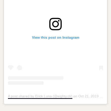
View this post on Instagram
A post shared by Erick Luna (@eighty.ck)
on
Oct 21, 2019 at 10:58am PDT