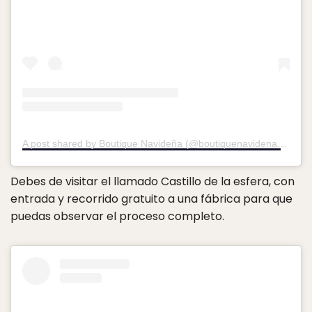
A post shared by Boutique Navideña (@boutiquenavidena)
on
Oct
Debes de visitar el llamado Castillo de la esfera, con
entrada y recorrido gratuito a una fábrica para que
puedas observar el proceso completo.