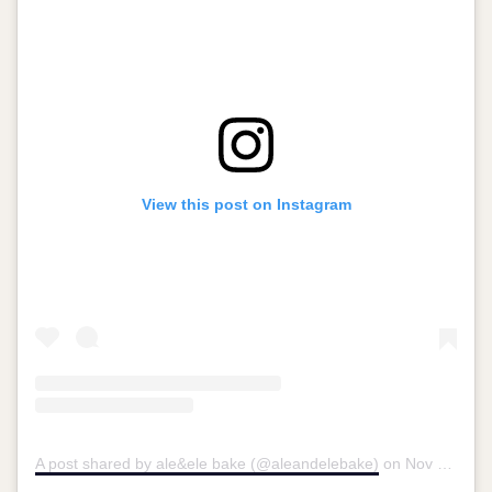
View this post on Instagram
A post shared by ale&ele bake (@aleandelebake)
on
Nov 3, 2018 at 7:18am PDT