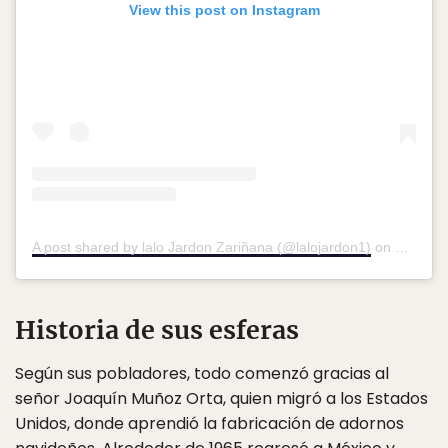
View this post on Instagram
A post shared by lalo Jardon Zariñana (@lalojardon1)
on
Nov 21,
Historia de sus esferas
Según sus pobladores, todo comenzó gracias al
señor Joaquín Muñoz Orta, quien migró a los Estados
Unidos, donde aprendió la fabricación de adornos