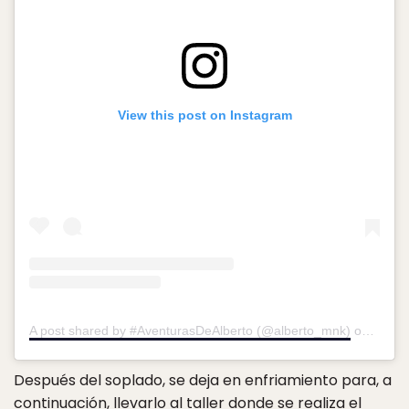
View this post on Instagram
A post shared by #AventurasDeAlberto (@alberto_mnk)
on
Dec 2
Después del soplado, se deja en enfriamiento para, a
continuación, llevarlo al taller donde se realiza el