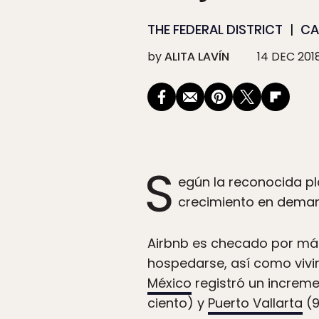
THE FEDERAL DISTRICT
CA
by
ALITA LAVÍN
14 DEC 201
S
egún la reconocida p
crecimiento en demand
Airbnb es checado por más
hospedarse, así como vivir
México
registró un increme
ciento) y
Puerto Vallarta
(9