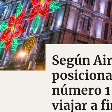
Según Ai
posiciona
número 1
viajar a f