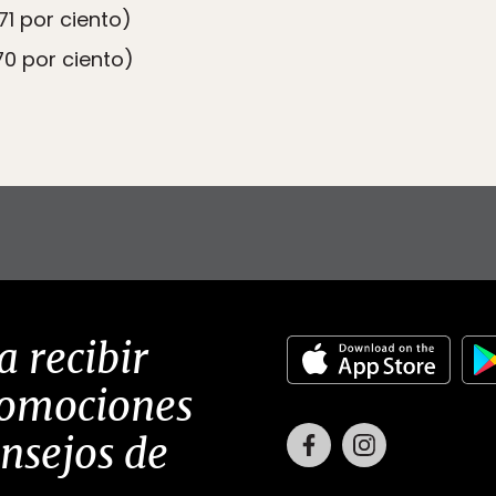
71 por ciento)
0 por ciento)
a recibir
romociones
Facebook
Instagram
onsejos de