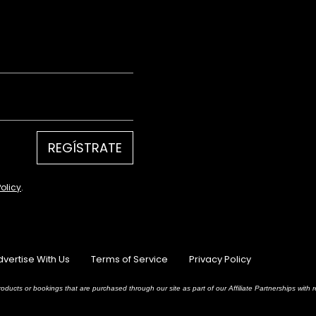
REGÍSTRATE
Policy
.
dvertise With Us
Terms of Service
Privacy Policy
oducts or bookings that are purchased through our site as part of our Affiliate Partnerships wit