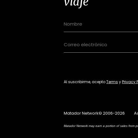
viaje
Al suscribirme, acepto
Terms
y
Privacy 
Matador Network© 2006-2026
A
Matador Network may earn a portion of sales from pr