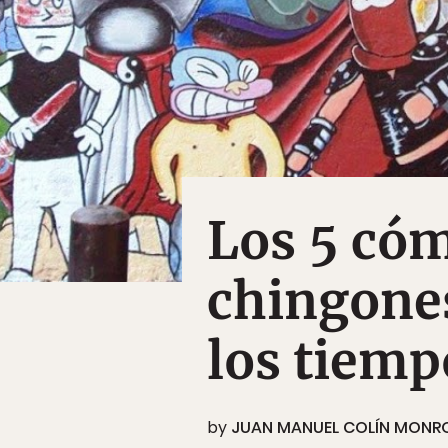
Los 5 có
chingone
los tiemp
by
JUAN MANUEL COLÍN MONR