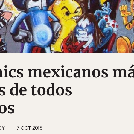
mics mexicanos m
s de todos
os
OY
7 OCT 2015