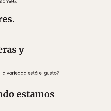
ósame!».
res.
eras y
la variedad está el gusto?
ando estamos