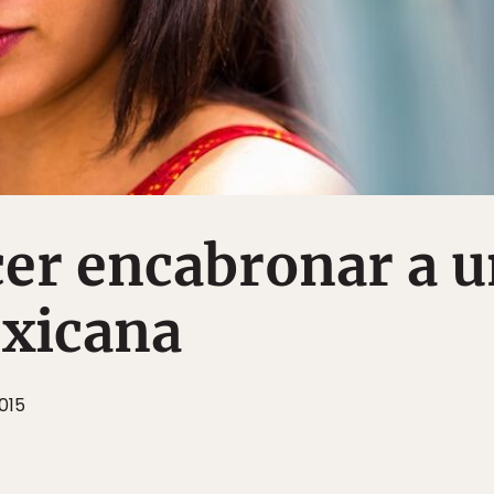
er encabronar a u
xicana
015