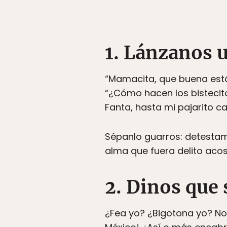
1. Lánzanos u
“Mamacita, que buena está
“¿Cómo hacen los bistecito
Fanta, hasta mi pajarito ca
Sépanlo guarros: detesta
alma que fuera delito acosa
2. Dinos que
¿Fea yo? ¿Bigotona yo? No, 