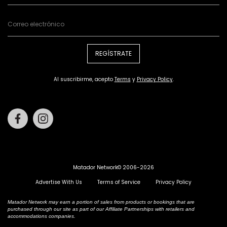
REGÍSTRATE
Al suscribirme, acepto
Terms
y
Privacy Policy
.
Facebook
Instagram
Matador Network© 2006-2026
Advertise With Us
Terms of Service
Privacy Policy
Matador Network may earn a portion of sales from products or bookings that are
purchased through our site as part of our Affiliate Partnerships with retailers and
accommodations companies.