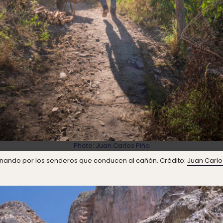
Photo:
Juan Carlos Piña
ando por los senderos que conducen al cañón. Crédito:
Juan Carlo