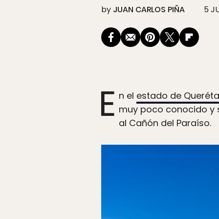
by
JUAN CARLOS PIÑA
5 J
E
n el
estado de Querét
muy poco conocido y s
al Cañón del Paraíso.