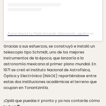
A post shared by Pablo Armando (@armando_aguilar)
on
Nov 29
Gracias a sus esfuerzos, se construyó e instaló un
telescopio tipo Schmidt, uno de los mejores
instrumentos de la época, que lanzaría a la
astronomía mexicana al primer plano mundial. En
1971 se creó el Instituto Nacional de Astrofísica,
Óptica y Electrónica (INAOE) repartiéndose entre
estas dos instituciones académicas el terreno que
ocupan en Tonantzintla.
¡Ojalá que puedas ir pronto y ya nos contarás cómo