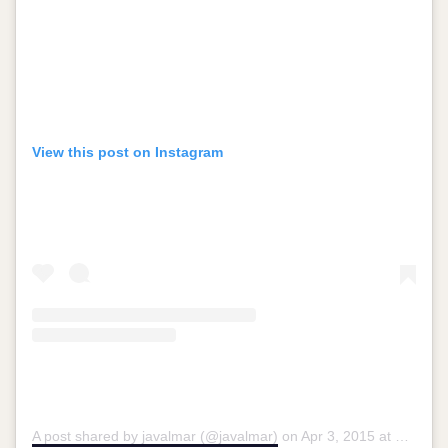
View this post on Instagram
A post shared by javalmar (@javalmar)
on
Apr 3, 2015 at 6:55pm PDT