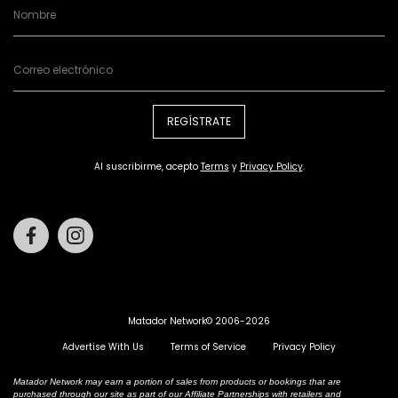
REGÍSTRATE
Al suscribirme, acepto
Terms
y
Privacy Policy
.
Facebook
Instagram
Matador Network© 2006-2026
Advertise With Us
Terms of Service
Privacy Policy
Matador Network may earn a portion of sales from products or bookings that are
purchased through our site as part of our Affiliate Partnerships with retailers and