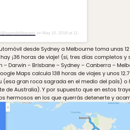
 (@juanjohiribarren)
on
May 15, 2018 at 11:26am PDT
automóvil desde Sydney a Melbourne toma unas 12 
hay ¡36 horas de viaje! (si, tres días completos y 
th – Darwin – Brisbane – Sydney – Canberra – Melb
gle Maps calcula 138 horas de viajes y unos 12.74
u (esa gran roca sagrada en el medio del país) o 
ste de Australia). Y por supuesto que en estos tr
los hermosos en los que querrás detenerte y acam