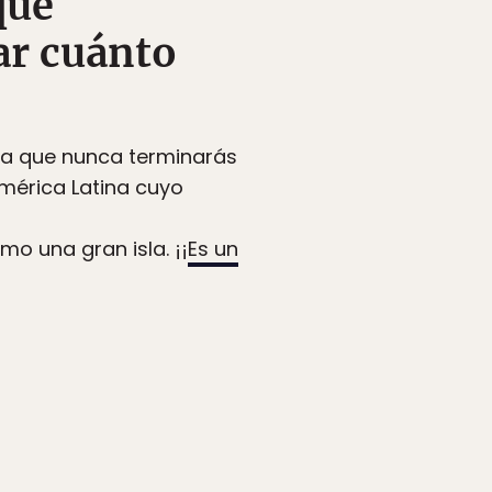
que
ar cuánto
era que nunca terminarás
América Latina cuyo
o una gran isla. ¡¡
Es un