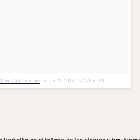
r Maya (@tallermaya)
on
Feb 23, 2016 at 7:27am PST