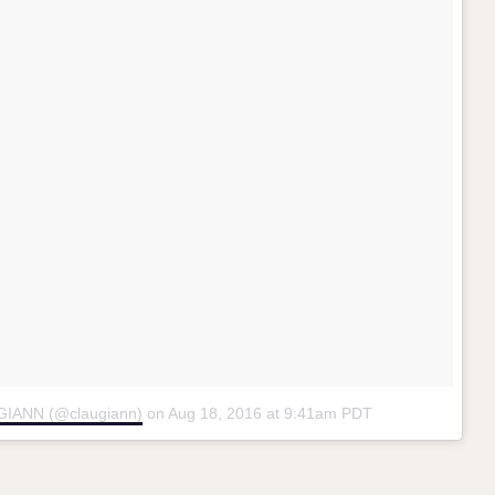
GIANN (@claugiann)
on
Aug 18, 2016 at 9:41am PDT