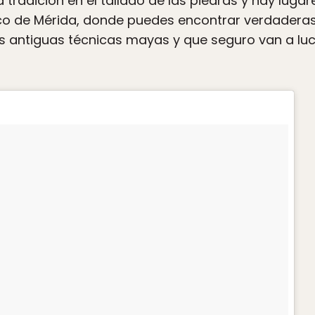
 tradición en el tallado de las piedras y hay luga
co de Mérida, donde puedes encontrar verdaderas 
s antiguas técnicas mayas y que seguro van a lucir