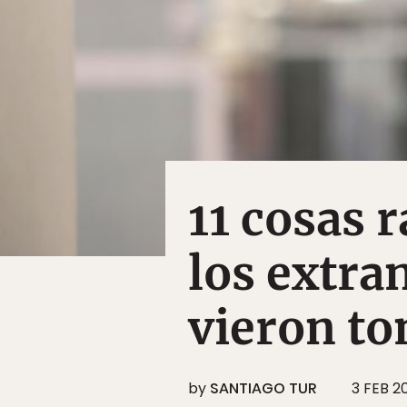
11 cosas 
los extra
vieron t
by
SANTIAGO TUR
3 FEB 2