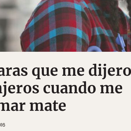
raras que me dijer
njeros cuando me
omar mate
016