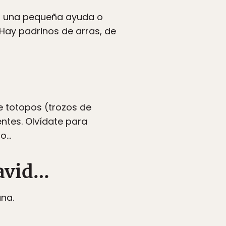
on una pequeña ayuda o
 Hay padrinos de arras, de
de totopos (trozos de
entes. Olvídate para
go…
David…
na.