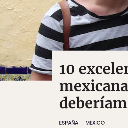
10 excele
mexicanas
deberíam
ESPAÑA
MÉXICO