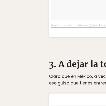
A photo posted by Aaron (@mr.diazig
3. A dejar la 
Claro que en México, a ve
ese guiso que tienes enfren