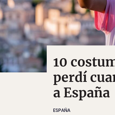
10 costu
perdí cu
a España
ESPAÑA