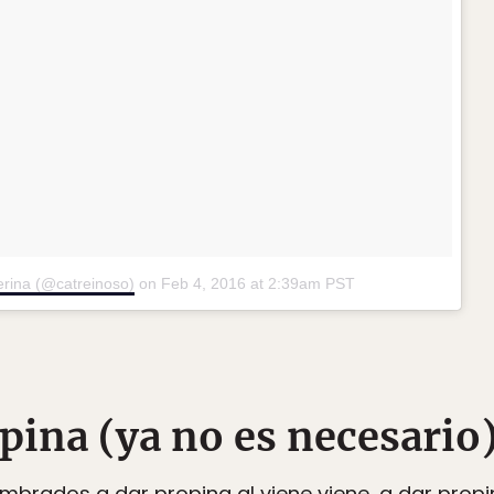
erina (@catreinoso)
on
Feb 4, 2016 at 2:39am PST
opina (ya no es necesario)
rados a dar propina al viene viene, a dar propina 