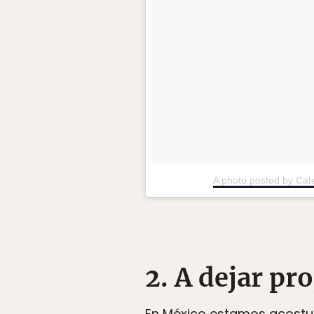
A photo posted by Cat
2. A dejar pr
En México estamos acostumb