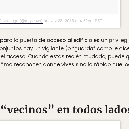
 Cova Lugo (@anyicova)
on
Nov 28, 2015 at 4:32pm PST
 para la puerta de acceso al edificio es un privileg
onjuntos hay un vigilante (o “guarda” como le di
tir el acceso. Cuando estás recién mudado, puede 
cómo reconocen donde vives sino lo rápido que lo
 “vecinos” en todos lado