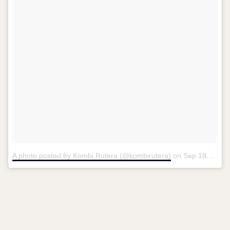
A photo posted by Kombi Rutera (@kombirutera)
on
Sep 18, 2016 at 11:00am PDT