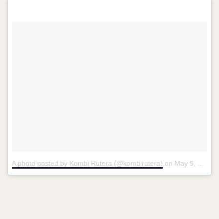
A photo posted by Kombi Rutera (@kombirutera)
on
May 5, 2016 at 9:22am PDT