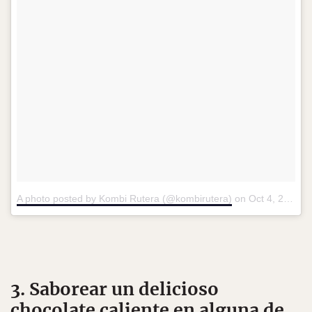
A photo posted by Kombi Rutera (@kombirutera)
on
Oct 4, 2015 at 9:48am PDT
3. Saborear un delicioso
chocolate caliente en alguna de