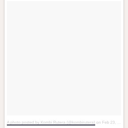
A photo posted by Kombi Rutera (@kombirutera)
on
Feb 23, 2016 at 8:14am PST