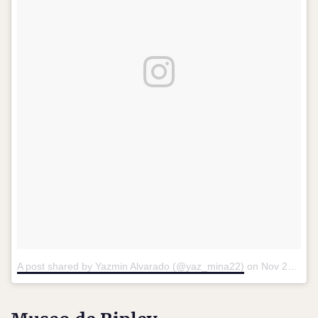
A post shared by Yazmin Alvarado (@yaz_mina22)
on
Nov 27, 2016 at 4:30am PST