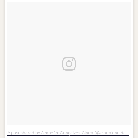
A post shared by Jennefer Gonçalves Cintra (@cintrajennefer)
on