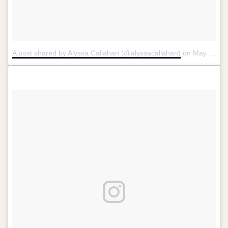
A post shared by Alyssa Callahan (@alyssacallahan)
on
May 17, 2018 at 4:33pm PDT