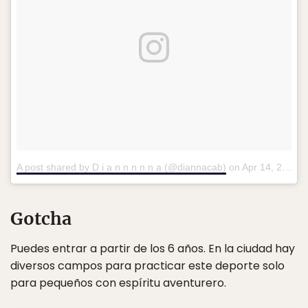
A post shared by D i a n n n n n a (@diannacab)
on
Apr 14, 2018 at 2:01pm PDT
Gotcha
Puedes entrar a partir de los 6 años. En la ciudad hay
diversos campos para practicar este deporte solo
para pequeños con espíritu aventurero.