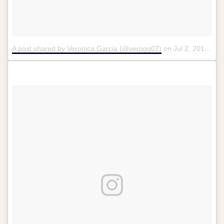
A post shared by Veronica Garcia (@verogg07)
on
Jul 2, 2017 at 9:53am PDT