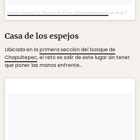
A post shared by Museo de Cera (@museodecera)
on
Aug 2, 2017 at 9:36am PDT
Casa de los espejos
Ubicada en la
primera sección del bosque de
Chapultepec
, el reto es salir de este lugar sin tener
que poner las manos enfrente…