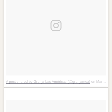
A post shared by Granja Las Américas (@granjamex)
on
Mar 31, 2017 at 5:46pm PDT