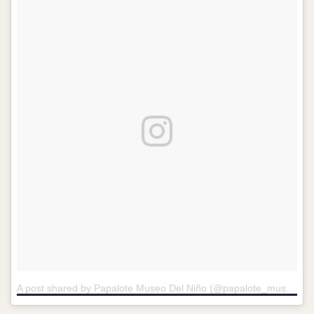
A post shared by Papalote Museo Del Niño (@papalote_museo)
o