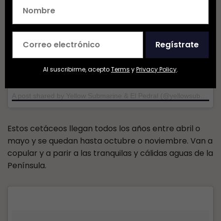
Regístrate
Al suscribirme, acepto
Terms
y
Privacy Policy
.
A post shared by Yellow Submarine & El Pedral (@yellowsubmarinearg)
Estos cetáceos llegan todos los años entre abril o
mayo y se quedan hasta octubre o noviembre. Van a
copular y a parir a las tranquilas y cálidas aguas de la
Península.