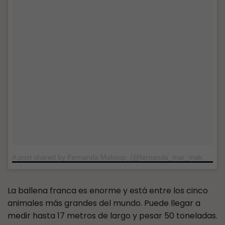
A post shared by Fernanda Makeup. (@fernanda_mar_makeup)
o
La ballena franca es enorme y está entre los cinco
animales más grandes del mundo. Puede llegar a
medir hasta 17 metros de largo y pesar 50 toneladas.