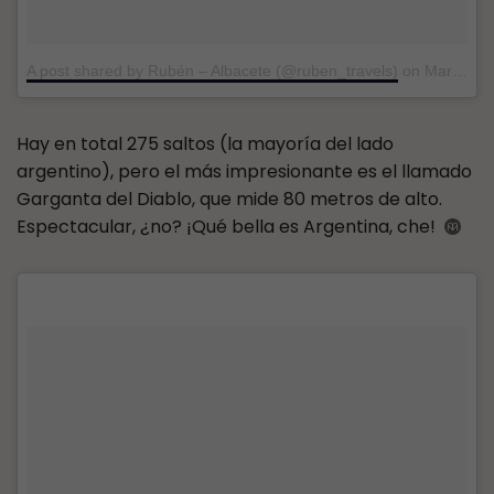
A post shared by Rubén – Albacete (@ruben_travels)
on
Mar 28, 2017 at 6:56am PDT
Hay en total 275 saltos (la mayoría del lado
argentino), pero el más impresionante es el llamado
Garganta del Diablo, que mide 80 metros de alto.
Espectacular, ¿no? ¡Qué bella es Argentina, che!