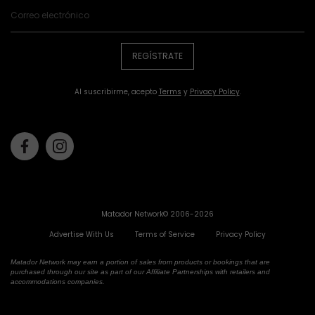
REGÍSTRATE
Al suscribirme, acepto
Terms
y
Privacy Policy
.
Facebook
Instagram
Matador Network© 2006-2026
Advertise With Us
Terms of Service
Privacy Policy
Matador Network may earn a portion of sales from products or bookings that are
purchased through our site as part of our Affiliate Partnerships with retailers and
accommodations companies.