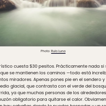
Photo:
Rulo Luna
rístico cuesta $30 pesitos. Prácticamente nada si
 que se mantienen los caminos —todo está increíb
tintos miradores. Apenas pones pie en el sendero 
dio glacial, que contrasta con el verde del bosqu
rrida, ya que muchas personas de los alrededores
zón obligatorio para quitarse el calor. Obviamen
én hay
cabañas donde te puedes hospedar
y un r