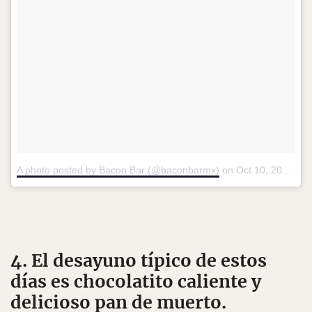
A photo posted by Bacon Bar (@baconbarmx)
on
Oct 10, 2016 at 12:18pm PDT
4. El desayuno típico de estos
días es chocolatito caliente y
delicioso pan de muerto.