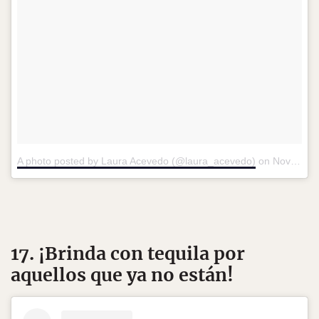
A photo posted by Laura Acevedo (@laura_acevedo)
on
Nov 5, 2015 at 7:07am PST
17. ¡Brinda con tequila por
aquellos que ya no están!