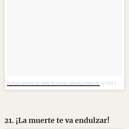
A photo posted by Sally Muriedas (@sallycoffee14)
on
Oct 4, 2016 at 8:37am PDT
21. ¡La muerte te va endulzar!