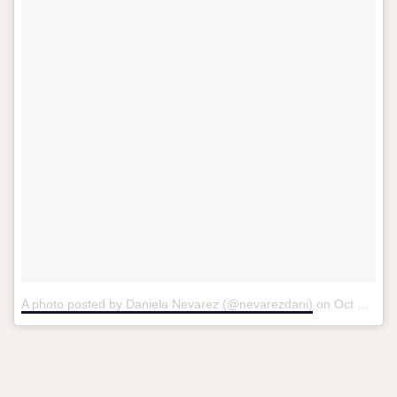
A photo posted by Daniela Nevarez (@nevarezdani)
on
Oct 10, 2016 at 7:42am PDT