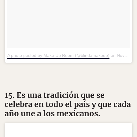
A photo posted by Make Up Room (@blindamakeup)
on
Nov 29, 2015 at 8:37am PST
15. Es una tradición que se
celebra en todo el país y que cada
año une a los mexicanos.