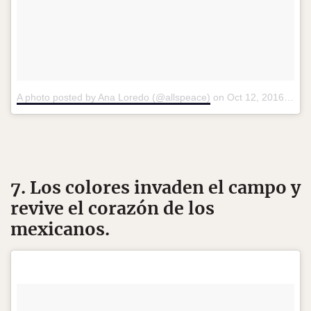
A photo posted by Ana Loredo (@allspeace)
on
Oct 12, 2016 at 10:39am PDT
7. Los colores invaden el campo y
revive el corazón de los
mexicanos.