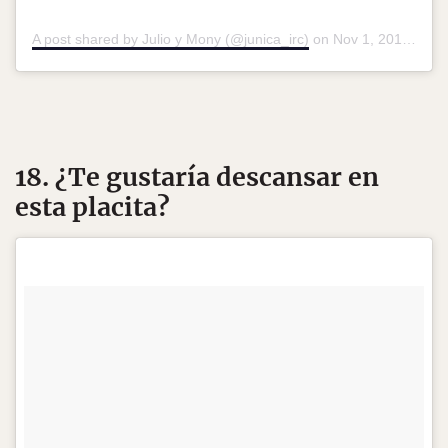
A post shared by Julio y Mony (@junica_irc)
on
Nov 1, 2018 at 9:58pm PDT
18. ¿Te gustaría descansar en
esta placita?