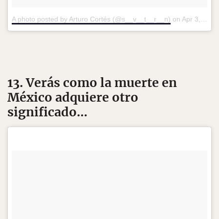
A photo posted by Arturo Cortés (@s__v__t__r__n)
on
Apr 3, 2016 at 3:10pm PDT
13. Verás como la muerte en
México adquiere otro
significado…