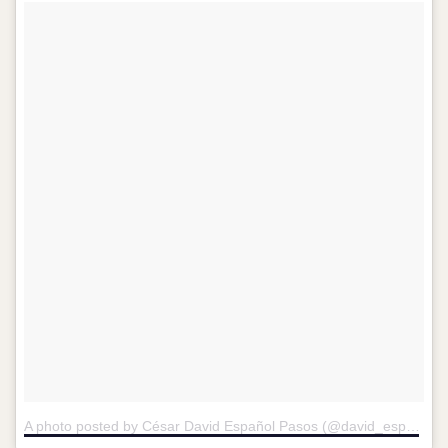
A photo posted by César David Español Pasos (@david_espa)
on