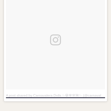
A post shared by Carnavalera Dolls ✨💀🌹🌸🌺✨ (@carnavaleradolls)