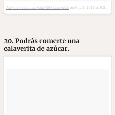
A photo posted by Kaay (@kaayoficial)
on
Nov 2, 2015 at 6:36pm PST
20. Podrás comerte una
calaverita de azúcar.