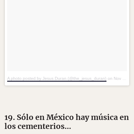
A photo posted by Jesus Duran (@the_jesus_duran)
on
Nov 3, 2015 at 4:13pm PST
19. Sólo en México hay música en
los cementerios…