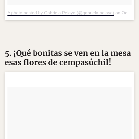
A photo posted by Gabriela Pelayo (@gabriela.pelayo)
on
Oct 11, 2016 at 7:41pm PDT
5. ¡Qué bonitas se ven en la mesa
esas flores de cempasúchil!