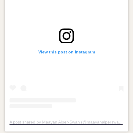
View this post on Instagram
A post shared by Maayan Alper-Swan (@maayanalperswan)
on
N