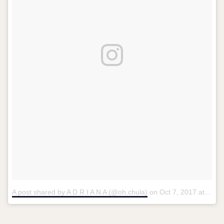
A post shared by A D R I A N A (@oh.chula)
on
Oct 7, 2017 at 7:14pm PDT