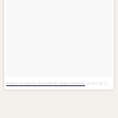
A photo posted by Gracielita M (@gracielitamd)
on
Oct 12, 2016 at 10:50am PDT