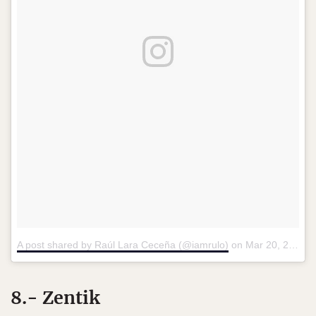
A post shared by Raúl Lara Ceceña (@iamrulo)
on
Mar 20, 2017 at 3:08pm PDT
8.- Zentik