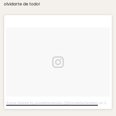
olvidarte de todo!
A post shared by privatehaciendas (@privatehaciendas)
on
Jan 1, 2016 at 8:25am PST