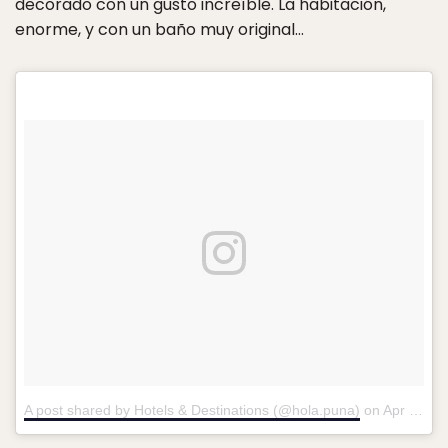
decorado con un gusto increíble. La habitación,
enorme, y con un baño muy original…
A post shared by Hotels & Destinations (@hola.puna)
on
Apr 18, 2017 at 9:45am PDT