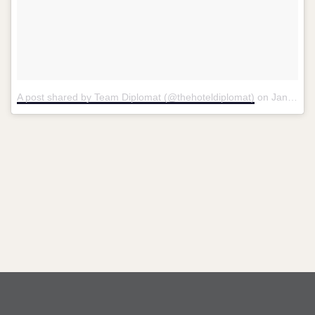
A post shared by Team Diplomat (@thehoteldiplomat)
on
Jan 10, 2017 at 9:38am PST