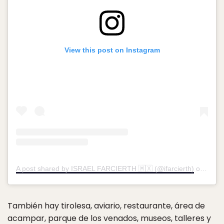
View this post on Instagram
A post shared by ISRAEL FARCIERTH 🇲🇽 (@ifarcierth)
on
Mar 2
También hay tirolesa, aviario, restaurante, área de
acampar, parque de los venados, museos, talleres
y