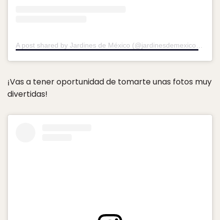
A post shared by Jardines de México (@jardinesdemexico)
on
Ju
¡Vas a tener oportunidad de tomarte unas fotos muy
divertidas!