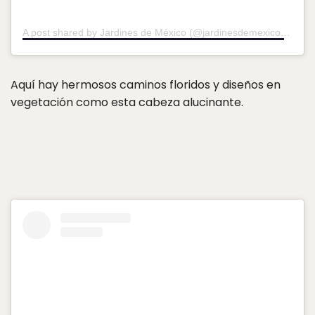
A post shared by Jardines de México (@jardinesdemexico)
on
Ju
Aquí hay hermosos caminos floridos y diseños en
vegetación como esta cabeza alucinante.