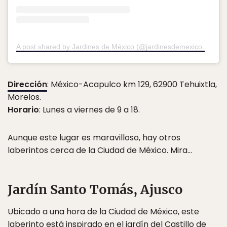
A post shared by Jardines de México (@jardinesdemexico)
on
Ma
Dirección
: México-Acapulco km 129, 62900 Tehuixtla,
Morelos.
Horario
: Lunes a viernes de 9 a 18.
Aunque este lugar es maravilloso, hay otros
laberintos cerca de la Ciudad de México. Mira…
Jardín Santo Tomás, Ajusco
Ubicado a una hora de la Ciudad de México, este
laberinto está inspirado en el jardín del Castillo de