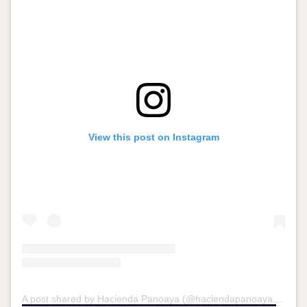
View this post on Instagram
A post shared by Hacienda Panoaya (@haciendapanoaya)
on
Se